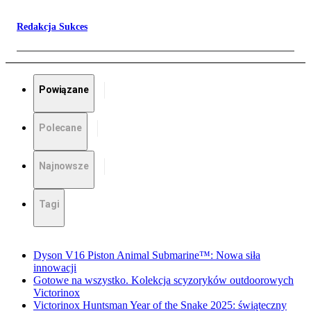
Redakcja Sukces
Powiązane
Polecane
Najnowsze
Tagi
Dyson V16 Piston Animal Submarine™: Nowa siła
innowacji
Gotowe na wszystko. Kolekcja scyzoryków outdoorowych
Victorinox
Victorinox Huntsman Year of the Snake 2025: świąteczny