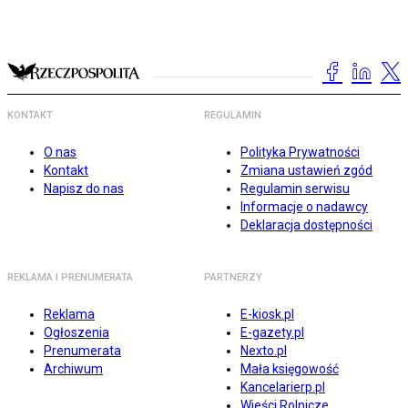
KONTAKT
REGULAMIN
O nas
Polityka Prywatności
Kontakt
Zmiana ustawień zgód
Napisz do nas
Regulamin serwisu
Informacje o nadawcy
Deklaracja dostępności
REKLAMA I PRENUMERATA
PARTNERZY
Reklama
E-kiosk.pl
Ogłoszenia
E-gazety.pl
Prenumerata
Nexto.pl
Archiwum
Mała księgowość
Kancelarierp.pl
Wieści Rolnicze