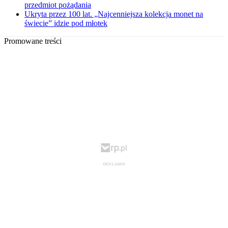
przedmiot pożądania
Ukryta przez 100 lat. „Najcenniejsza kolekcja monet na
świecie” idzie pod młotek
Promowane treści