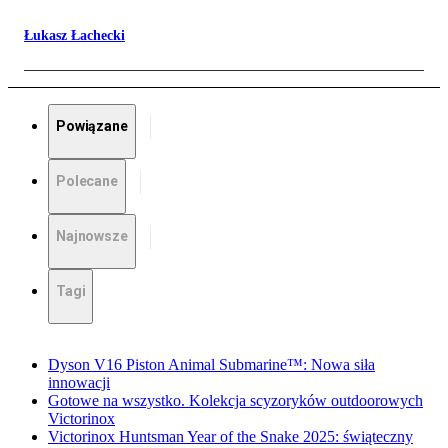
Łukasz Łachecki
Powiązane
Polecane
Najnowsze
Tagi
Dyson V16 Piston Animal Submarine™: Nowa siła
innowacji
Gotowe na wszystko. Kolekcja scyzoryków outdoorowych
Victorinox
Victorinox Huntsman Year of the Snake 2025: świąteczny