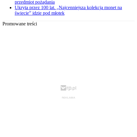
przedmiot pożądania
Ukryta przez 100 lat. „Najcenniejsza kolekcja monet na
świecie” idzie pod młotek
Promowane treści