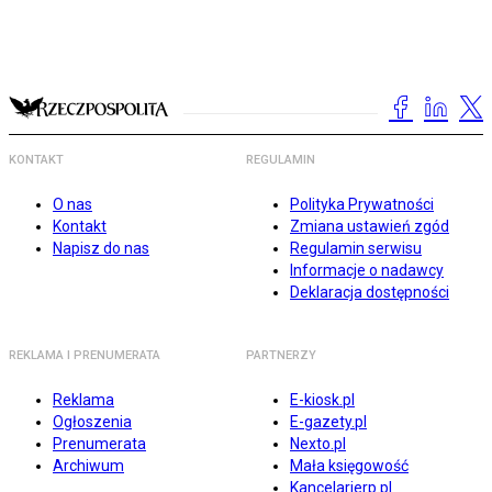
KONTAKT
REGULAMIN
O nas
Polityka Prywatności
Kontakt
Zmiana ustawień zgód
Napisz do nas
Regulamin serwisu
Informacje o nadawcy
Deklaracja dostępności
REKLAMA I PRENUMERATA
PARTNERZY
Reklama
E-kiosk.pl
Ogłoszenia
E-gazety.pl
Prenumerata
Nexto.pl
Archiwum
Mała księgowość
Kancelarierp.pl