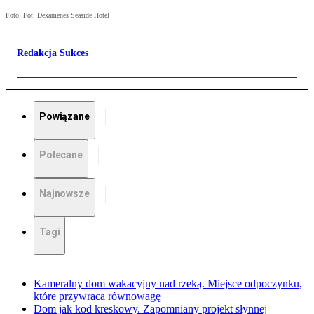
Foto: Fot: Dexamenes Seaside Hotel
Redakcja Sukces
Powiązane
Polecane
Najnowsze
Tagi
Kameralny dom wakacyjny nad rzeką. Miejsce odpoczynku,
które przywraca równowagę
Dom jak kod kreskowy. Zapomniany projekt słynnej