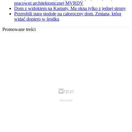
pracowni architektonicznej MVRDV
Dom z widokiem na Karpaty. Ma okna tylko z jednej strony
Przerobili starą stodołę na całoroczny dom. Zmiana, którą
widać dopiero w środku
Promowane treści