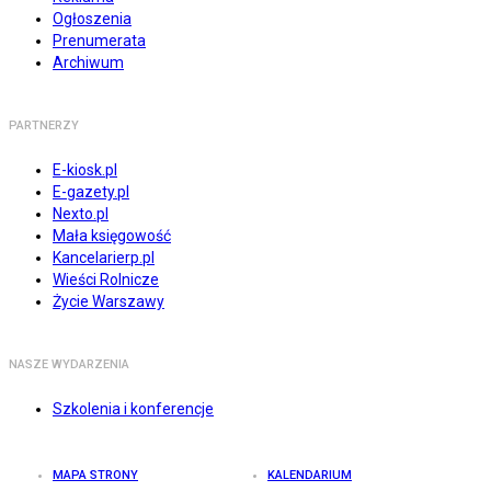
Ogłoszenia
Prenumerata
Archiwum
PARTNERZY
E-kiosk.pl
E-gazety.pl
Nexto.pl
Mała księgowość
Kancelarierp.pl
Wieści Rolnicze
Życie Warszawy
NASZE WYDARZENIA
Szkolenia i konferencje
MAPA STRONY
KALENDARIUM