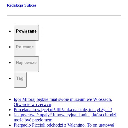
Redakcja Sukces
Powiązane
Polecane
Najnowsze
Tagi
Igor Mitoraj będzie miał swoje muzeum we Włoszech.
Otwarcie w czerwcu
Porcelana to więcej niż filiżanka na stole, to styl życia!
Jak przetrwać upały? Innowacyjna tkanina, która chłodzi,
może być przełomem
Pierpaolo Piccioli odchodzi z Valentino. To on uratował