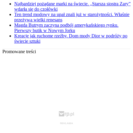
Najbardziej pożądane marki na świecie. „Starsza siostra Zary”
wdarła się do czołówki
Ten trend modowy na upał znali już w starożytności. Właśnie
przeżywa wielki renesans
Magda Butrym zaczyna podbój amerykańskiego rynku.
Pierwszy butik w Nowym Jorku
Kreacje jak ruchome rzeźby. Dom mody Dior w podróży po
świecie sztuki
Promowane treści