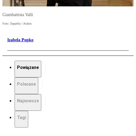
Giambattista Valli
Foto: Zeppelin / Avalon
Izabela Popko
Powiązane
Polecane
Najnowsze
Tagi