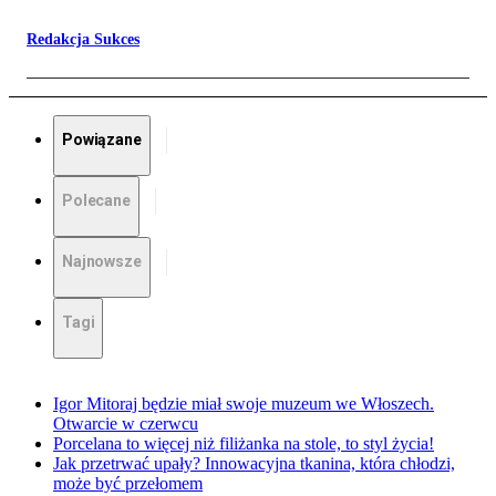
Redakcja Sukces
Powiązane
Polecane
Najnowsze
Tagi
Igor Mitoraj będzie miał swoje muzeum we Włoszech.
Otwarcie w czerwcu
Porcelana to więcej niż filiżanka na stole, to styl życia!
Jak przetrwać upały? Innowacyjna tkanina, która chłodzi,
może być przełomem