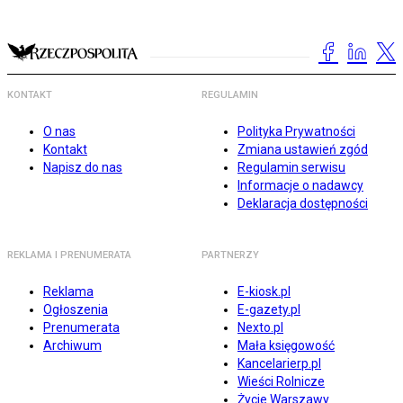
KONTAKT
REGULAMIN
O nas
Polityka Prywatności
Kontakt
Zmiana ustawień zgód
Napisz do nas
Regulamin serwisu
Informacje o nadawcy
Deklaracja dostępności
REKLAMA I PRENUMERATA
PARTNERZY
Reklama
E-kiosk.pl
Ogłoszenia
E-gazety.pl
Prenumerata
Nexto.pl
Archiwum
Mała księgowość
Kancelarierp.pl
Wieści Rolnicze
Życie Warszawy