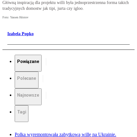
Główną inspiracją dla projektu willi była jednoprzestrzenna forma takich
tradycyjnych domostw jak tipi, jurta czy igloo.
Foto: Yassen Hristov
Izabela Popko
Powiązane
Polecane
Najnowsze
Tagi
Polka wyremontowała zabytkową willę na Ukrainie.