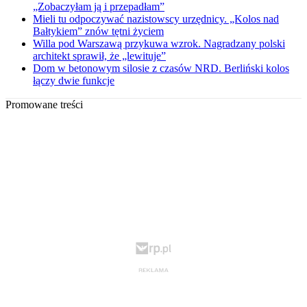
„Zobaczyłam ją i przepadłam”
Mieli tu odpoczywać nazistowscy urzędnicy. „Kolos nad
Bałtykiem” znów tętni życiem
Willa pod Warszawą przykuwa wzrok. Nagradzany polski
architekt sprawił, że „lewituje”
Dom w betonowym silosie z czasów NRD. Berliński kolos
łączy dwie funkcje
Promowane treści