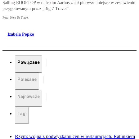
Salling ROOFTOP w duńskim Aarhus zajął pierwsze miejsce w zestawieniu
przygotowanym przez „Big 7 Travel”.
Foto: Here To Travel
Izabela Popko
Powiązane
Polecane
Najnowsze
Tagi
Rzym: wojna z podwyżkami cen w restauracjach. Ratunkiem