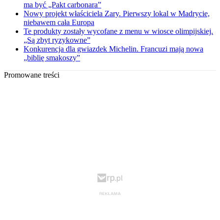
ma być „Pakt carbonara”
Nowy projekt właściciela Zary. Pierwszy lokal w Madrycie,
niebawem cała Europa
Te produkty zostały wycofane z menu w wiosce olimpijskiej.
„Są zbyt ryzykowne”
Konkurencja dla gwiazdek Michelin. Francuzi mają nowa
„biblię smakoszy”
Promowane treści