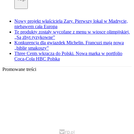
Nowy projekt właściciela Zary. Pierwszy lokal w Madrycie,
niebawem cała Europa
Te produkty zostały wycofane z menu w wiosce olimpijskiej.
„Są zbyt ryzykowne”
Konkurencja dla gwiazdek Michelin. Francuzi mają nowa
„biblię smakoszy”
Three Cents wkracza do Polski. Nowa marka w portfolio
Coca-Cola HBC Polska
Promowane treści