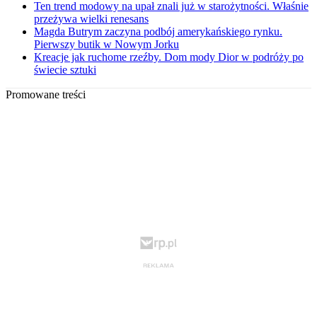
Ten trend modowy na upał znali już w starożytności. Właśnie
przeżywa wielki renesans
Magda Butrym zaczyna podbój amerykańskiego rynku.
Pierwszy butik w Nowym Jorku
Kreacje jak ruchome rzeźby. Dom mody Dior w podróży po
świecie sztuki
Promowane treści