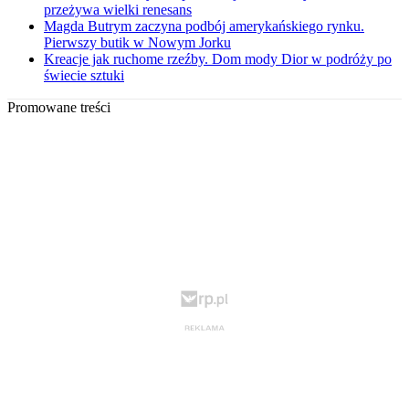
przeżywa wielki renesans
Magda Butrym zaczyna podbój amerykańskiego rynku.
Pierwszy butik w Nowym Jorku
Kreacje jak ruchome rzeźby. Dom mody Dior w podróży po
świecie sztuki
Promowane treści