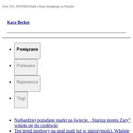
Foto: Fot: NOWNESS/kadr z filmu dostępnego na Youtube
Kara Becker
Powiązane
Polecane
Najnowsze
Tagi
Najbardziej pożądane marki na świecie. „Starsza siostra Zary”
wdarła się do czołówki
Ten trend modowy na upał znali już w starożytności. Właśnie