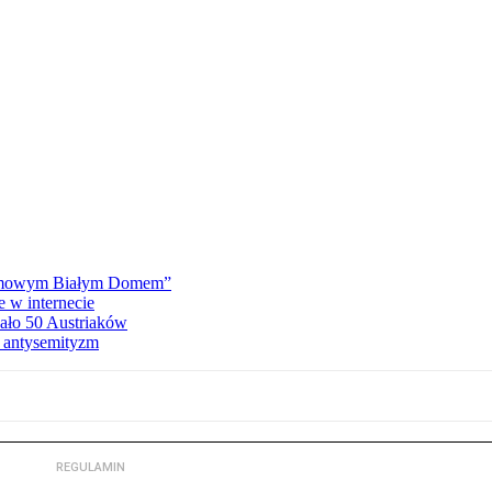
„zimowym Białym Domem”
e w internecie
wało 50 Austriaków
 antysemityzm
REGULAMIN