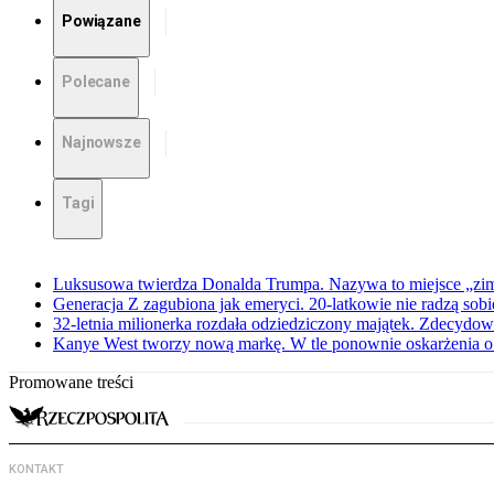
Powiązane
Polecane
Najnowsze
Tagi
Luksusowa twierdza Donalda Trumpa. Nazywa to miejsce 
Generacja Z zagubiona jak emeryci. 20-latkowie nie radzą sobi
32-letnia milionerka rozdała odziedziczony majątek. Zdecydo
Kanye West tworzy nową markę. W tle ponownie oskarżenia o
Promowane treści
KONTAKT