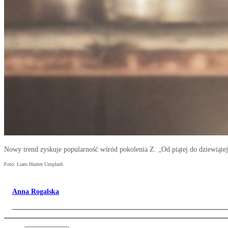
Nowy trend zyskuje popularność wśród pokolenia Z. „Od piątej do dziewiąte
Foto: Liam Hunter Unsplash
Anna Rogalska