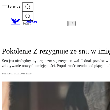
Serwisy
S
ukces
Pokolenie Z rezygnuje ze snu w imię
Sen jest niezbędny, by organizm się zregenerował. Jednak przedstawic
zdobywanie nowych umięjętności. Popularność trendu „od piątej do 
Publikacja:
07.03.2025 17:00