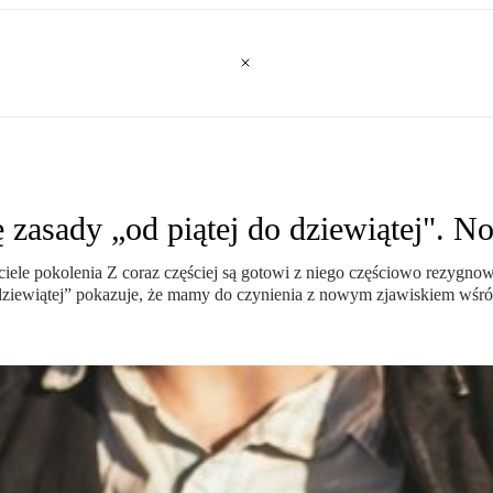
 zasady „od piątej do dziewiątej". N
iele pokolenia Z coraz częściej są gotowi z niego częściowo rezygnowa
dziewiątej” pokazuje, że mamy do czynienia z nowym zjawiskiem wśró