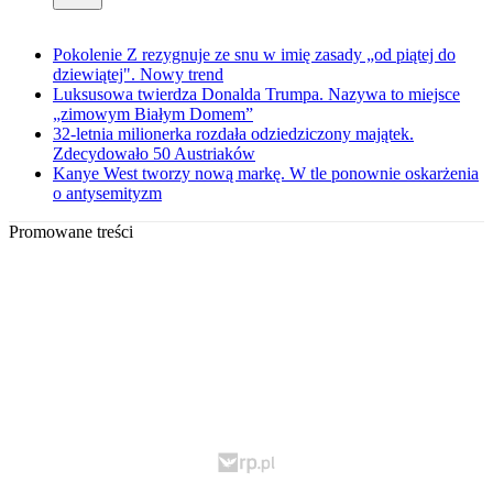
Pokolenie Z rezygnuje ze snu w imię zasady „od piątej do
dziewiątej". Nowy trend
Luksusowa twierdza Donalda Trumpa. Nazywa to miejsce
„zimowym Białym Domem”
32-letnia milionerka rozdała odziedziczony majątek.
Zdecydowało 50 Austriaków
Kanye West tworzy nową markę. W tle ponownie oskarżenia
o antysemityzm
Promowane treści