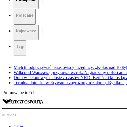
Polecane
Najnowsze
Tagi
Mieli tu odpoczywać nazistowscy urzędnicy. „Kolos nad Bałty
Willa pod Warszawą przykuwa wzrok. Nagradzany polski archite
Dom w betonowym silosie z czasów NRD. Berliński kolos łąc
Terminal lotniska w Erywaniu zagrożony rozbiórką. Był iko
Promowane treści
KONTAKT
O nas