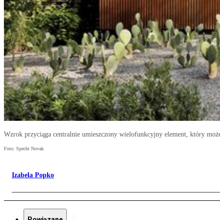
Wzrok przyciąga centralnie umieszczony wielofunkcyjny element, który moż
Foto: Specht Novak
Izabela Popko
Powiązane