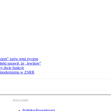
kiem” znów tętni życiem
kt sprawił, że „lewituje”
zy dwie funkcje
ną modernizmu w ZSRR
REGULAMIN
Polityka Prywatności