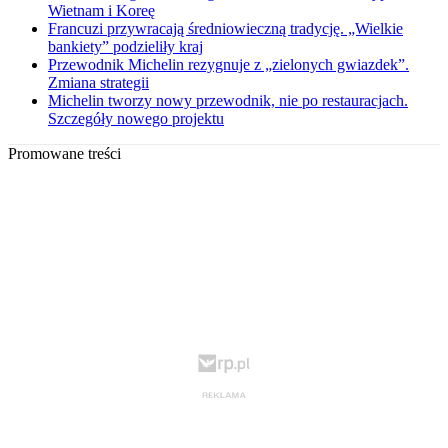
Wietnam i Koreę
Francuzi przywracają średniowieczną tradycję. „Wielkie
bankiety” podzieliły kraj
Przewodnik Michelin rezygnuje z „zielonych gwiazdek”.
Zmiana strategii
Michelin tworzy nowy przewodnik, nie po restauracjach.
Szczegóły nowego projektu
Promowane treści