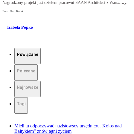
Nagrodzony projekt jest dziełem pracowni SAAN Architekci z Warszawy.
Foto: Tom Kurek
Izabela Popko
Powiązane
Polecane
Najnowsze
Tagi
Mieli tu odpoczywać nazistowscy urzędnicy. „Kolos nad
Bałtykiem” znów tętni życiem