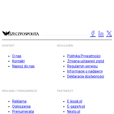
KONTAKT
REGULAMIN
O nas
Polityka Prywatności
Kontakt
Zmiana ustawień zgód
Napisz do nas
Regulamin serwisu
Informacje o nadawcy
Deklaracja dostępności
REKLAMA I PRENUMERATA
PARTNERZY
Reklama
E-kiosk.pl
Ogłoszenia
E-gazety.pl
Prenumerata
Nexto.pl