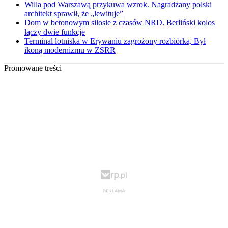
Willa pod Warszawą przykuwa wzrok. Nagradzany polski
architekt sprawił, że „lewituje”
Dom w betonowym silosie z czasów NRD. Berliński kolos
łączy dwie funkcje
Terminal lotniska w Erywaniu zagrożony rozbiórką. Był
ikoną modernizmu w ZSRR
Promowane treści