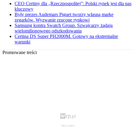
CEO Certiny dla „Rzeczpospolitej”: Polski rynek jest dla nas
kluczowy
Były prezes Audemars Piguet tworzy własną markę
zegarków. Wyzwanie rzucone rynkowi
Samsung kontra Swatch Group. Szwajcarzy żądają
wielomilionowego odszkodowania
Certina DS Super PH2000M. Gotowy na ekstremalne
warunki
Promowane treści