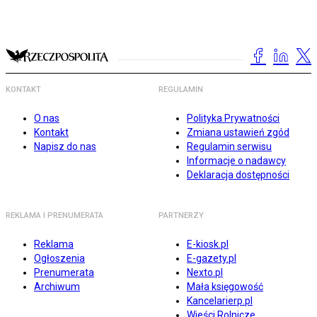
KONTAKT
REGULAMIN
O nas
Polityka Prywatności
Kontakt
Zmiana ustawień zgód
Napisz do nas
Regulamin serwisu
Informacje o nadawcy
Deklaracja dostępności
REKLAMA I PRENUMERATA
PARTNERZY
Reklama
E-kiosk.pl
Ogłoszenia
E-gazety.pl
Prenumerata
Nexto.pl
Archiwum
Mała księgowość
Kancelarierp.pl
Wieści Rolnicze