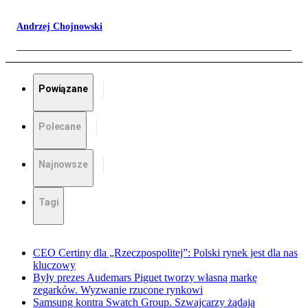
Andrzej Chojnowski
Powiązane
Polecane
Najnowsze
Tagi
CEO Certiny dla „Rzeczpospolitej”: Polski rynek jest dla nas
kluczowy
Były prezes Audemars Piguet tworzy własną markę
zegarków. Wyzwanie rzucone rynkowi
Samsung kontra Swatch Group. Szwajcarzy żądają