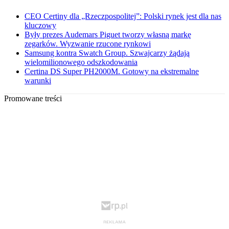
CEO Certiny dla „Rzeczpospolitej”: Polski rynek jest dla nas
kluczowy
Były prezes Audemars Piguet tworzy własną markę
zegarków. Wyzwanie rzucone rynkowi
Samsung kontra Swatch Group. Szwajcarzy żądają
wielomilionowego odszkodowania
Certina DS Super PH2000M. Gotowy na ekstremalne
warunki
Promowane treści