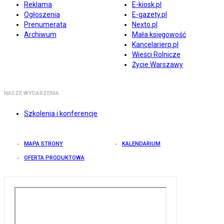
Reklama
E-kiosk.pl
Ogłoszenia
E-gazety.pl
Prenumerata
Nexto.pl
Archiwum
Mała księgowość
Kancelarierp.pl
Wieści Rolnicze
Życie Warszawy
NASZE WYDARZENIA
Szkolenia i konferencje
MAPA STRONY
KALENDARIUM
OFERTA PRODUKTOWA