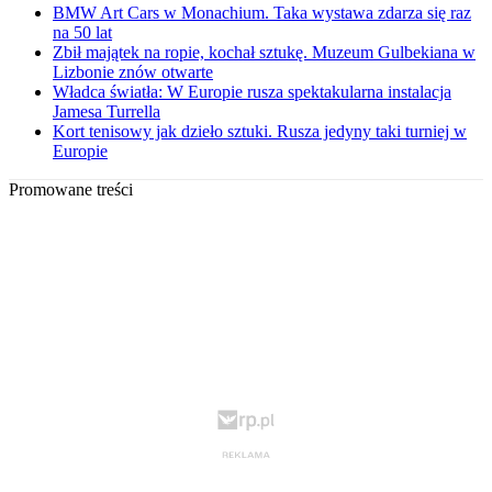
BMW Art Cars w Monachium. Taka wystawa zdarza się raz
na 50 lat
Zbił majątek na ropie, kochał sztukę. Muzeum Gulbekiana w
Lizbonie znów otwarte
Władca światła: W Europie rusza spektakularna instalacja
Jamesa Turrella
Kort tenisowy jak dzieło sztuki. Rusza jedyny taki turniej w
Europie
Promowane treści