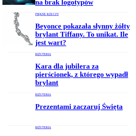
na brak logotypów
PIĘKNE RZECZY
Beyonce pokazała słynny żółty
brylant Tiffany. To unikat. Ile
jest wart?
BIŻUTERIA
Kara dla jubilera za
pierścionek, z którego wypadł
brylant
BIŻUTERIA
Prezentami zaczaruj Święta
BIŻUTERIA