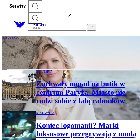
Serwisy
S
ukces
BIŻUTERIA
„Życie to droga”. Magda Mołek gwiazdą
nowej kolekcji ambasadorskiej W. Kruk
BIŻUTERIA
Zuchwały napad na butik w
centrum Paryża. Miasto nie
radzi sobie z falą rabunków
STYL ŻYCIA
Koniec logomanii? Marki
luksusowe przegrywają z modą