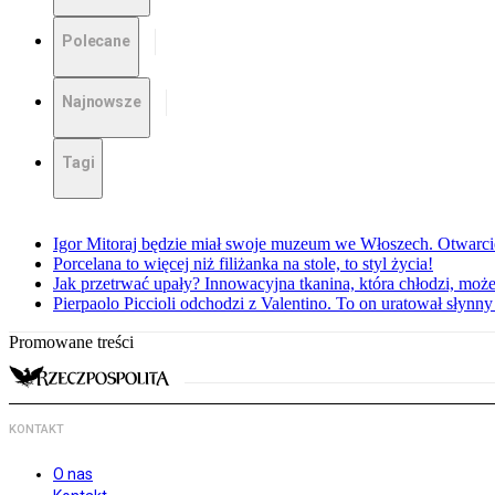
Polecane
Najnowsze
Tagi
Igor Mitoraj będzie miał swoje muzeum we Włoszech. Otwarc
Porcelana to więcej niż filiżanka na stole, to styl życia!
Jak przetrwać upały? Innowacyjna tkanina, która chłodzi, mo
Pierpaolo Piccioli odchodzi z Valentino. To on uratował słyn
Promowane treści
KONTAKT
O nas