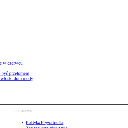
ie w czerwcu
że być przełomem
ny włoski dom mody
REGULAMIN
Polityka Prywatności