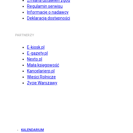
Zmiana ustawień zgód
Regulamin serwisu
Informacje o nadawcy
Deklaracja dostępności
PARTNERZY
E-kiosk.pl
E-gazety.pl
Nexto.pl
Mała księgowość
Kancelarierp.pl
Wieści Rolnicze
Życie Warszawy
KALENDARIUM