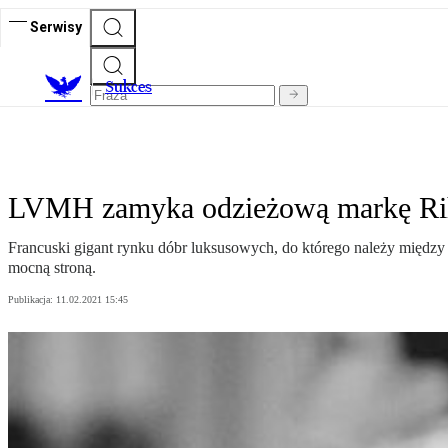
Serwisy
S
ukces
LVMH zamyka odzieżową markę Riha
Francuski gigant rynku dóbr luksusowych, do którego należy między
mocną stroną.
Publikacja:
11.02.2021 15:45