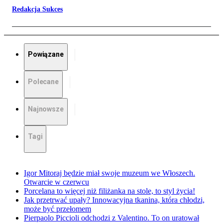
Redakcja Sukces
Powiązane
Polecane
Najnowsze
Tagi
Igor Mitoraj będzie miał swoje muzeum we Włoszech.
Otwarcie w czerwcu
Porcelana to więcej niż filiżanka na stole, to styl życia!
Jak przetrwać upały? Innowacyjna tkanina, która chłodzi,
może być przełomem
Pierpaolo Piccioli odchodzi z Valentino. To on uratował