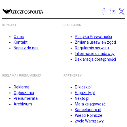
KONTAKT
REGULAMIN
O nas
Polityka Prywatności
Kontakt
Zmiana ustawień zgód
Napisz do nas
Regulamin serwisu
Informacje o nadawcy
Deklaracja dostępności
REKLAMA I PRENUMERATA
PARTNERZY
Reklama
E-kiosk.pl
Ogłoszenia
E-gazety.pl
Prenumerata
Nexto.pl
Archiwum
Mała księgowość
Kancelarierp.pl
Wieści Rolnicze
Życie Warszawy