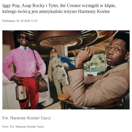
Iggy Pop, Asap Rocky i Tyler, the Creator wystąpili w klipie,
którego twórcą jest amerykański reżyser Harmony Korine
Publikacja:
01.10.2020 13:47
Fot: Harmony Korine/ Gucci
Foto: Fot: Harmony Korine/ Gucci