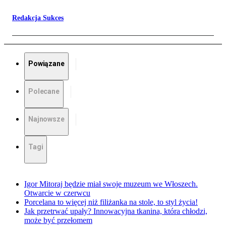
Redakcja Sukces
Powiązane
Polecane
Najnowsze
Tagi
Igor Mitoraj będzie miał swoje muzeum we Włoszech.
Otwarcie w czerwcu
Porcelana to więcej niż filiżanka na stole, to styl życia!
Jak przetrwać upały? Innowacyjna tkanina, która chłodzi,
może być przełomem