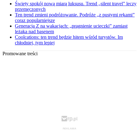
Święty spokój nową miarą luksusu. Trend „silent travel” leczy
przemęczonych
Ten trend zmieni podróżowanie. Podróże „z pustymi rękami”
coraz popularniejsze
Generacja Z na wakacjach: „pragnienie ucieczki” zamiast
leżaka nad basenem
Coolcations: ten trend będzie hitem wśród turystów. Im
chłodniej, tym lepiej
Promowane treści