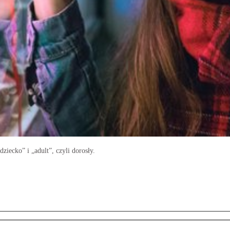
ziecko” i „adult”, czyli dorosły.