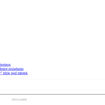
torinox
dmiot pożądania
e” idzie pod młotek
REGULAMIN