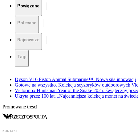
Powiązane
Polecane
Najnowsze
Tagi
Dyson V16 Piston Animal Submarine™: Nowa siła innowacji
Gotowe na wszystko. Kolekcja scyzoryków outdoorowych Vic
Victorinox Huntsman Year of the Snake 2025: świąteczny prze
Ukryta przez 100 lat. „Najcenniejsza kolekcja monet na świeci
Promowane treści
KONTAKT