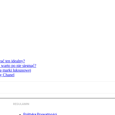
ać ten idealny?
 warto po nie sięgnąć?
ką marki luksusowej
dy Chanel
REGULAMIN
Polityka Prywatności