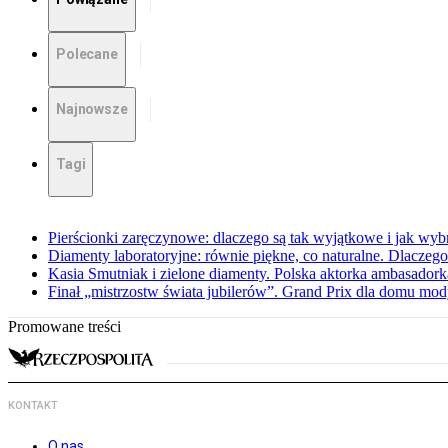
Polecane
Najnowsze
Tagi
Pierścionki zaręczynowe: dlaczego są tak wyjątkowe i jak wybr
Diamenty laboratoryjne: równie piękne, co naturalne. Dlaczego
Kasia Smutniak i zielone diamenty. Polska aktorka ambasador
Finał „mistrzostw świata jubilerów”. Grand Prix dla domu mo
Promowane treści
KONTAKT
O nas