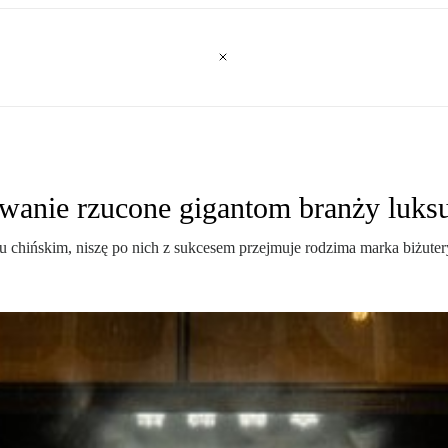
yzwanie rzucone gigantom branży luks
u chińskim, niszę po nich z sukcesem przejmuje rodzima marka biżut