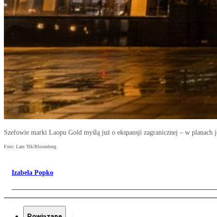
Szefowie marki Laopu Gold myślą już o ekspansji zagranicznej – w planach je
Foto: Lam Yik/Bloomberg
Izabela Popko
Powiązane