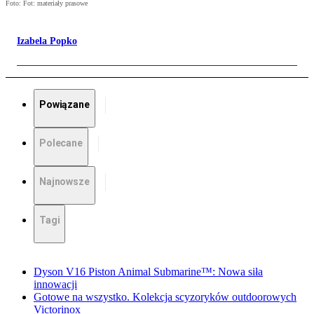
Foto: Fot: materiały prasowe
Izabela Popko
Powiązane
Polecane
Najnowsze
Tagi
Dyson V16 Piston Animal Submarine™: Nowa siła
innowacji
Gotowe na wszystko. Kolekcja scyzoryków outdoorowych
Victorinox