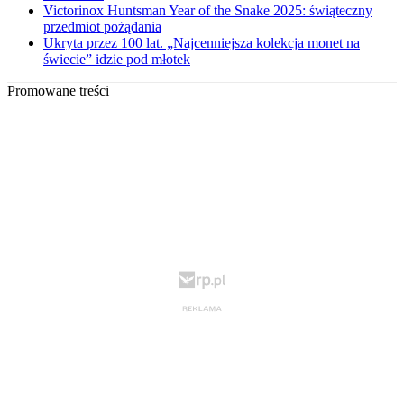
Victorinox Huntsman Year of the Snake 2025: świąteczny
przedmiot pożądania
Ukryta przez 100 lat. „Najcenniejsza kolekcja monet na
świecie” idzie pod młotek
Promowane treści