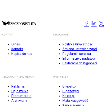
KONTAKT
REGULAMIN
O nas
Polityka Prywatności
Kontakt
Zmiana ustawień zgód
Napisz do nas
Regulamin serwisu
Informacje o nadawcy
Deklaracja dostępności
REKLAMA I PRENUMERATA
PARTNERZY
Reklama
E-kiosk.pl
Ogłoszenia
E-gazety.pl
Prenumerata
Nexto.pl
Archiwum
Mała księgowość
Kancelarierp.pl