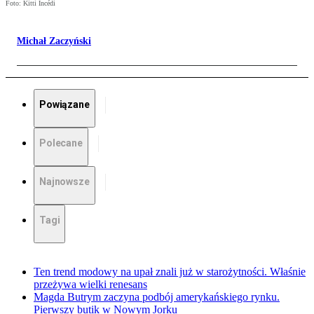
Foto: Kitti Incédi
Michał Zaczyński
Powiązane
Polecane
Najnowsze
Tagi
Ten trend modowy na upał znali już w starożytności. Właśnie
przeżywa wielki renesans
Magda Butrym zaczyna podbój amerykańskiego rynku.
Pierwszy butik w Nowym Jorku