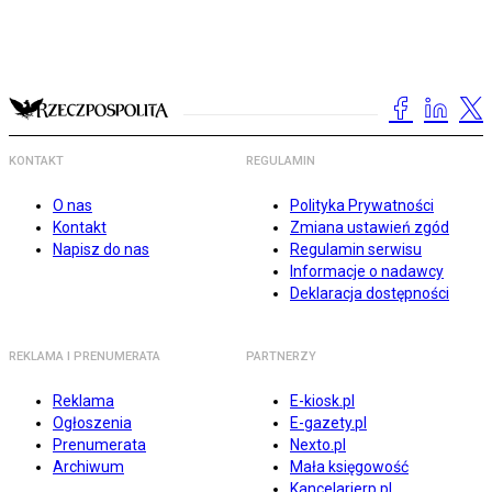
KONTAKT
REGULAMIN
O nas
Polityka Prywatności
Kontakt
Zmiana ustawień zgód
Napisz do nas
Regulamin serwisu
Informacje o nadawcy
Deklaracja dostępności
REKLAMA I PRENUMERATA
PARTNERZY
Reklama
E-kiosk.pl
Ogłoszenia
E-gazety.pl
Prenumerata
Nexto.pl
Archiwum
Mała księgowość
Kancelarierp.pl