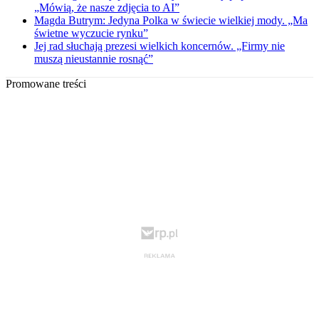
„Mówią, że nasze zdjęcia to AI”
Magda Butrym: Jedyna Polka w świecie wielkiej mody. „Ma
świetne wyczucie rynku”
Jej rad słuchają prezesi wielkich koncernów. „Firmy nie
muszą nieustannie rosnąć”
Promowane treści