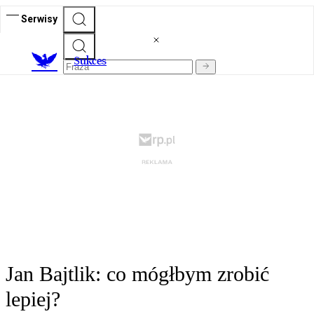
Serwisy
S
ukces
Jan Bajtlik: co mógłbym zrobić
lepiej?