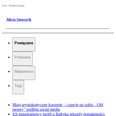
Foto: Wojtek Koziara
Alicja Szewczyk
Powiązane
Polecane
Najnowsze
Tagi
Mają arystokratyczne korzenie – i parcie na szkło. „Old
money” podbija social media
Ich instagramowy profil o Bałtyku rekordy popularności.