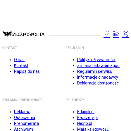
KONTAKT
REGULAMIN
O nas
Polityka Prywatności
Kontakt
Zmiana ustawień zgód
Napisz do nas
Regulamin serwisu
Informacje o nadawcy
Deklaracja dostępności
REKLAMA I PRENUMERATA
PARTNERZY
Reklama
E-kiosk.pl
Ogłoszenia
E-gazety.pl
Prenumerata
Nexto.pl
Archiwum
Mała księgowość