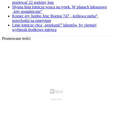
przetrwać 22 godziny lotu
Słynna linia lotnicza wraca na rynek. W planach luksusowe
„loty nostalgiczne”
Koniec ery Jumbo Jeta: Boeing 747, „królowa nieba”,
przechodzi na emeryturę
Linie lotnicze chcą „przekupić” klientów, by chętniej
wybierali środkowe miejsca
Promowane treści