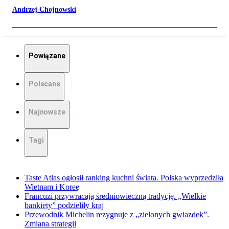
Andrzej Chojnowski
Powiązane
Polecane
Najnowsze
Tagi
Taste Atlas ogłosił ranking kuchni świata. Polska wyprzedziła
Wietnam i Koreę
Francuzi przywracają średniowieczną tradycję. „Wielkie
bankiety” podzieliły kraj
Przewodnik Michelin rezygnuje z „zielonych gwiazdek”.
Zmiana strategii