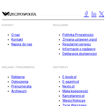
KONTAKT
REGULAMIN
O nas
Polityka Prywatności
Kontakt
Zmiana ustawień zgód
Napisz do nas
Regulamin serwisu
Informacje o nadawcy
Deklaracja dostępności
REKLAMA I PRENUMERATA
PARTNERZY
Reklama
E-kiosk.pl
Ogłoszenia
E-gazety.pl
Prenumerata
Nexto.pl
Archiwum
Mała księgowość
Kancelarierp.pl
Wieści Rolnicze
Życie Warszawy