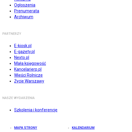
Ogłoszenia
Prenumerata
Archiwum
PARTNERZY
E-kiosk.pl
E-gazety.pl
Nexto.pl
Mała księgowość
Kancelarierp.pl
Wieści Rolnicze
Życie Warszawy
NASZE WYDARZENIA
Szkolenia i konferencje
MAPA STRONY
KALENDARIUM