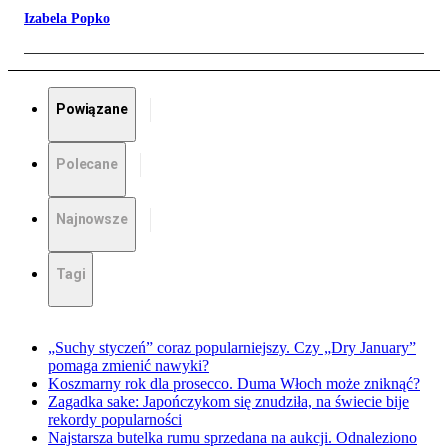
Izabela Popko
Powiązane
Polecane
Najnowsze
Tagi
„Suchy styczeń” coraz popularniejszy. Czy „Dry January”
pomaga zmienić nawyki?
Koszmarny rok dla prosecco. Duma Włoch może zniknąć?
Zagadka sake: Japończykom się znudziła, na świecie bije
rekordy popularności
Najstarsza butelka rumu sprzedana na aukcji. Odnaleziono