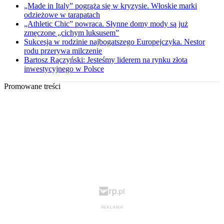
„Made in Italy” pogrąża się w kryzysie. Włoskie marki
odzieżowe w tarapatach
„Athletic Chic” powraca. Słynne domy mody są już
zmęczone „cichym luksusem”
Sukcesja w rodzinie najbogatszego Europejczyka. Nestor
rodu przerywa milczenie
Bartosz Rączyński: Jesteśmy liderem na rynku złota
inwestycyjnego w Polsce
Promowane treści