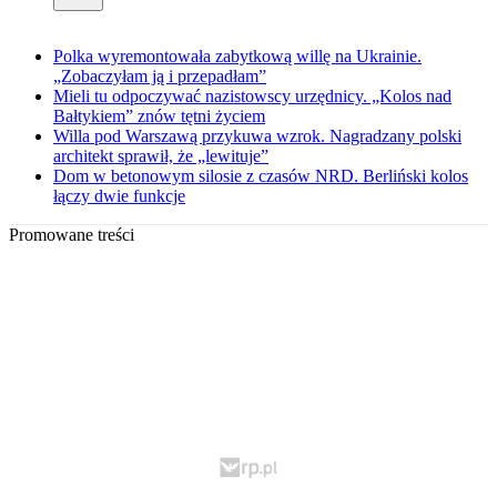
Polka wyremontowała zabytkową willę na Ukrainie.
„Zobaczyłam ją i przepadłam”
Mieli tu odpoczywać nazistowscy urzędnicy. „Kolos nad
Bałtykiem” znów tętni życiem
Willa pod Warszawą przykuwa wzrok. Nagradzany polski
architekt sprawił, że „lewituje”
Dom w betonowym silosie z czasów NRD. Berliński kolos
łączy dwie funkcje
Promowane treści