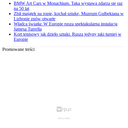
BMW Art Cars w Monachium. Taka wystawa zdarza się raz
na 50 lat
Zbił majątek na ropie, kochał sztukę. Muzeum Gulbekiana w
Lizbonie znów otwarte
Władca światła: W Europie rusza spektakularna instalacja
Jamesa Turrella
Kort tenisowy jak dzieło sztuki. Rusza jedyny taki turniej w
Europie
Promowane treści