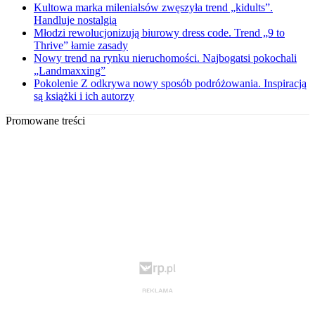
Kultowa marka milenialsów zwęszyła trend „kidults”.
Handluje nostalgią
Młodzi rewolucjonizują biurowy dress code. Trend „9 to
Thrive” łamie zasady
Nowy trend na rynku nieruchomości. Najbogatsi pokochali
„Landmaxxing”
Pokolenie Z odkrywa nowy sposób podróżowania. Inspiracją
są książki i ich autorzy
Promowane treści