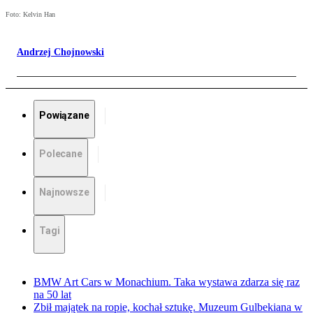
Foto: Kelvin Han
Andrzej Chojnowski
Powiązane
Polecane
Najnowsze
Tagi
BMW Art Cars w Monachium. Taka wystawa zdarza się raz
na 50 lat
Zbił majątek na ropie, kochał sztukę. Muzeum Gulbekiana w