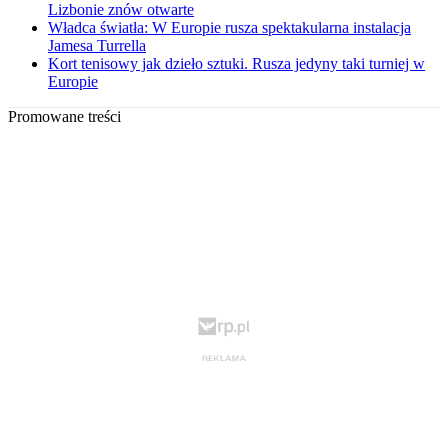
Lizbonie znów otwarte
Władca światła: W Europie rusza spektakularna instalacja
Jamesa Turrella
Kort tenisowy jak dzieło sztuki. Rusza jedyny taki turniej w
Europie
Promowane treści