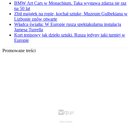
BMW Art Cars w Monachium. Taka wystawa zdarza się raz
na 50 lat
Zbił majątek na ropie, kochał sztukę. Muzeum Gulbekiana w
Lizbonie znów otwarte
Władca światła: W Europie rusza spektakularna instalacja
Jamesa Turrella
Kort tenisowy jak dzieło sztuki. Rusza jedyny taki turniej w
Europie
Promowane treści