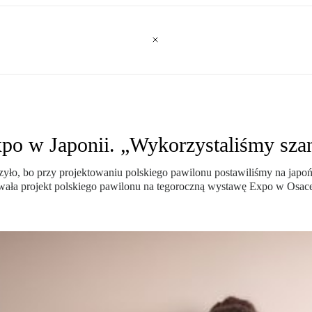
xpo w Japonii. „Wykorzystaliśmy sza
ło, bo przy projektowaniu polskiego pawilonu postawiliśmy na japońs
towała projekt polskiego pawilonu na tegoroczną wystawę Expo w Osac