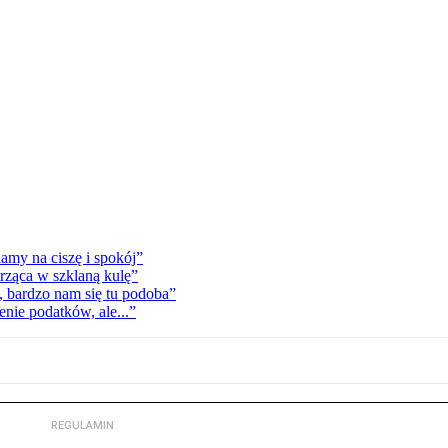
my na ciszę i spokój”
trząca w szklaną kulę”
 bardzo nam się tu podoba”
enie podatków, ale...”
REGULAMIN