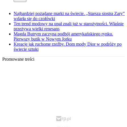
Najbardziej pożądane marki na świecie. „Starsza siostra Zary”
wdarła się do czołówki
Ten trend modowy na upał znali już w starożytności. Właśnie
przeżywa wielki renesans
Magda Butrym zaczyna podbój amerykańskiego rynku.
Pierwszy butik w Nowym Jorku
Kreacje jak ruchome rzeźby. Dom mody Dior w podróży po
świecie sztuki
Promowane treści