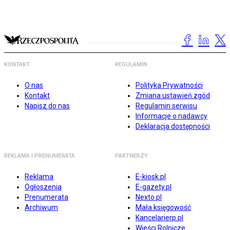
KONTAKT
REGULAMIN
O nas
Polityka Prywatności
Kontakt
Zmiana ustawień zgód
Napisz do nas
Regulamin serwisu
Informacje o nadawcy
Deklaracja dostępności
REKLAMA I PRENUMERATA
PARTNERZY
Reklama
E-kiosk.pl
Ogłoszenia
E-gazety.pl
Prenumerata
Nexto.pl
Archiwum
Mała księgowość
Kancelarierp.pl
Wieści Rolnicze