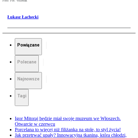
Foto: Fot: Vollebak
Łukasz Łachecki
Powiązane
Polecane
Najnowsze
Tagi
Igor Mitoraj będzie miał swoje muzeum we Włoszech.
Otwarcie w czerwcu
Porcelana to więcej niż filiżanka na stole, to styl życia!
Jak przetrwać upały? Innowacyjna tkanina, która chłodzi,