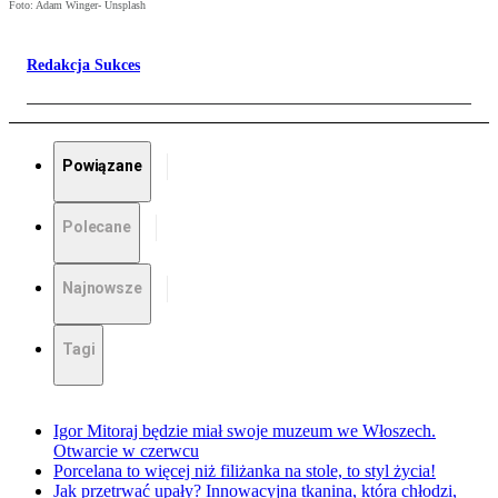
Foto: Adam Winger- Unsplash
Redakcja Sukces
Powiązane
Polecane
Najnowsze
Tagi
Igor Mitoraj będzie miał swoje muzeum we Włoszech.
Otwarcie w czerwcu
Porcelana to więcej niż filiżanka na stole, to styl życia!
Jak przetrwać upały? Innowacyjna tkanina, która chłodzi,