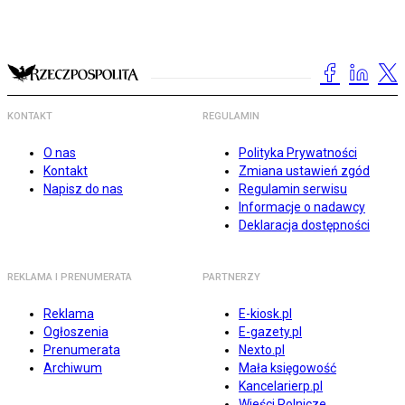
KONTAKT
REGULAMIN
O nas
Polityka Prywatności
Kontakt
Zmiana ustawień zgód
Napisz do nas
Regulamin serwisu
Informacje o nadawcy
Deklaracja dostępności
REKLAMA I PRENUMERATA
PARTNERZY
Reklama
E-kiosk.pl
Ogłoszenia
E-gazety.pl
Prenumerata
Nexto.pl
Archiwum
Mała księgowość
Kancelarierp.pl
Wieści Rolnicze