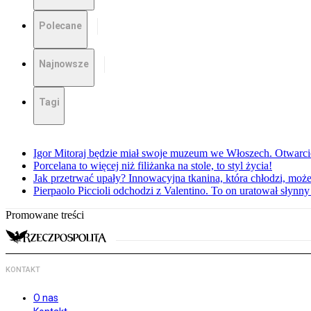
Polecane
Najnowsze
Tagi
Igor Mitoraj będzie miał swoje muzeum we Włoszech. Otwarc
Porcelana to więcej niż filiżanka na stole, to styl życia!
Jak przetrwać upały? Innowacyjna tkanina, która chłodzi, mo
Pierpaolo Piccioli odchodzi z Valentino. To on uratował słyn
Promowane treści
KONTAKT
O nas