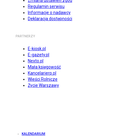
Zmiana ustawień zgód
Regulamin serwisu
Informacje o nadawcy
Deklaracja dostępności
PARTNERZY
E-kiosk.pl
E-gazety.pl
Nexto.pl
Mała księgowość
Kancelarierp.pl
Wieści Rolnicze
Życie Warszawy
KALENDARIUM