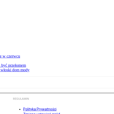
ie w czerwcu
że być przełomem
ny włoski dom mody
REGULAMIN
Polityka Prywatności