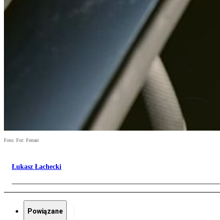
Foto: Fot: Ferrari
Łukasz Łachecki
Powiązane