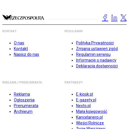
KONTAKT
REGULAMIN
O nas
Polityka Prywatności
Kontakt
Zmiana ustawień zgód
Napisz do nas
Regulamin serwisu
Informacje o nadawcy
Deklaracja dostępności
REKLAMA I PRENUMERATA
PARTNERZY
Reklama
E-kiosk.pl
Ogłoszenia
E-gazety.pl
Prenumerata
Nexto.pl
Archiwum
Mała księgowość
Kancelarierp.pl
Wieści Rolnicze
Życie Warszawy