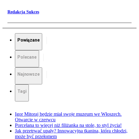
Redakcja Sukces
Powiązane
Polecane
Najnowsze
Tagi
Igor Mitoraj będzie miał swoje muzeum we Włoszech.
Otwarcie w czerwcu
Porcelana to więcej niż filiżanka na stole, to styl życia!
Jak przetrwać upały? Innowacyjna tkanina, która chłodzi,
może być przełomem