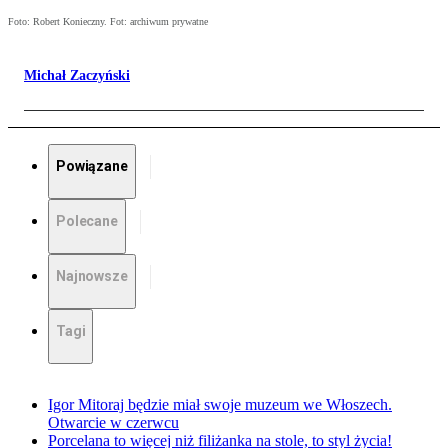
Foto: Robert Konieczny. Fot: archiwum prywatne
Michał Zaczyński
Powiązane
Polecane
Najnowsze
Tagi
Igor Mitoraj będzie miał swoje muzeum we Włoszech.
Otwarcie w czerwcu
Porcelana to więcej niż filiżanka na stole, to styl życia!