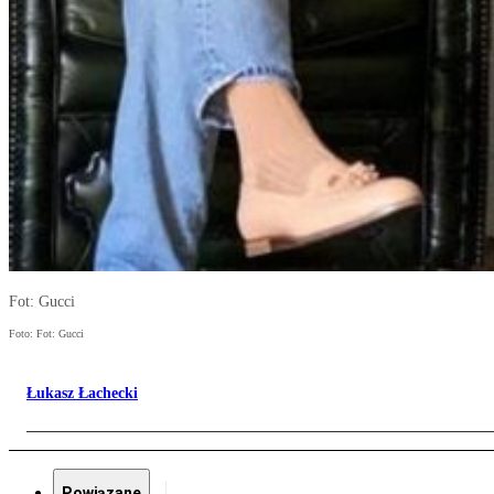
Fot: Gucci
Foto: Fot: Gucci
Łukasz Łachecki
Powiązane