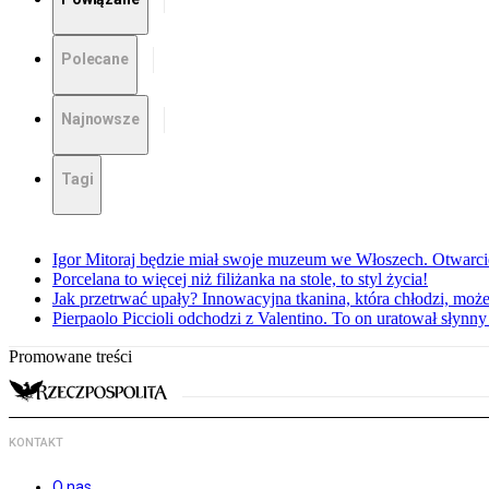
Polecane
Najnowsze
Tagi
Igor Mitoraj będzie miał swoje muzeum we Włoszech. Otwarc
Porcelana to więcej niż filiżanka na stole, to styl życia!
Jak przetrwać upały? Innowacyjna tkanina, która chłodzi, mo
Pierpaolo Piccioli odchodzi z Valentino. To on uratował słyn
Promowane treści
KONTAKT
O nas