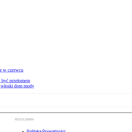
ie w czerwcu
że być przełomem
ny włoski dom mody
REGULAMIN
Polityka Prywatności