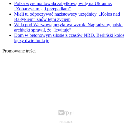
Polka wyremontowała zabytkową willę na Ukrainie.
„Zobaczyłam ją i przepadłam”
Mieli tu odpoczywać nazistowscy urzędnicy. „Kolos nad
Bałtykiem” znów tętni życiem
Willa pod Warszawą przykuwa wzrok. Nagradzany polski
architekt sprawił, że „lewituje”
Dom w betonowym silosie z czasów NRD. Berliński kolos
łączy dwie funkcje
Promowane treści