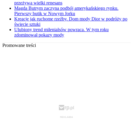
przeżywa wielki renesans
Magda Butrym zaczyna podbój amerykańskiego rynku.
Pierwszy butik w Nowym Jorku
Kreacje jak ruchome rzeźby. Dom mody Dior w podróży po
świecie sztuki
Ulubiony trend milenialsów powraca. W tym roku
zdominował pokazy mody
Promowane treści