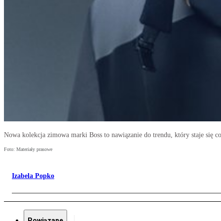
Nowa kolekcja zimowa marki Boss to nawiązanie do trendu, który staje się c
Foto: Materiały prasowe
Izabela Popko
Powiązane