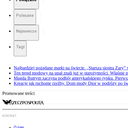
Polecane
Najnowsze
Tagi
Najbardziej pożądane marki na świecie. „Starsza siostra Zary”
Ten trend modowy na upał znali już w starożytności. Właśnie 
Magda Butrym zaczyna podbój amerykańskiego rynku. Pierw
Kreacje jak ruchome rzeźby. Dom mody Dior w podróży po świ
Promowane treści
KONTAKT
O nas